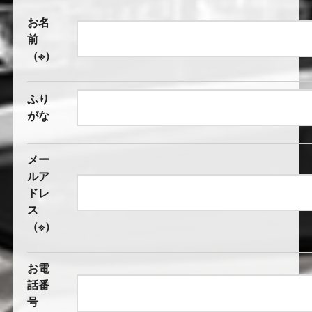
お名
前
（※）
ふり
がな
メー
ルア
ドレ
ス
（※）
お電
話番
号