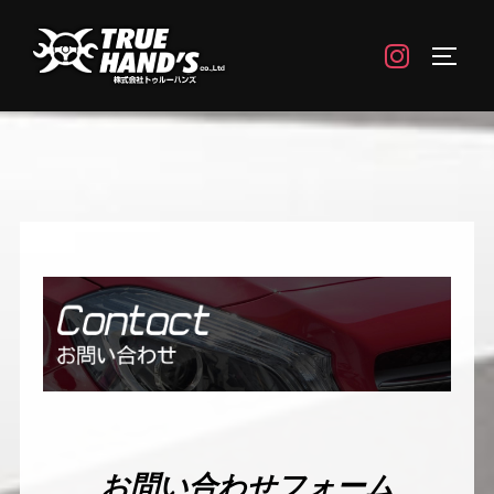
コ
ン
instagram
サイド
テ
ン
ツ
へ
ス
キ
ッ
プ
お問い合わせフォーム